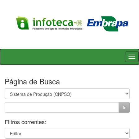
Skip
navigation
Página de Busca
Filtros correntes: