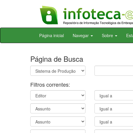
Skip
Página inicial
Navegar
Sobre
Est
navigation
Página de Busca
Filtros correntes: