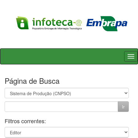
Skip
navigation
Página de Busca
Filtros correntes: