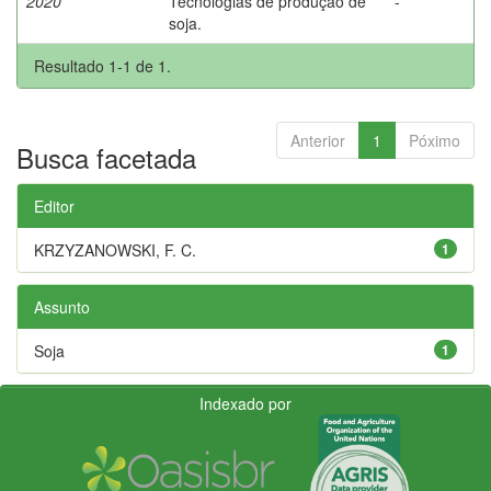
2020
Tecnologias de produção de
-
soja.
Resultado 1-1 de 1.
Anterior
1
Póximo
Busca facetada
Editor
KRZYZANOWSKI, F. C.
1
Assunto
Soja
1
Indexado por