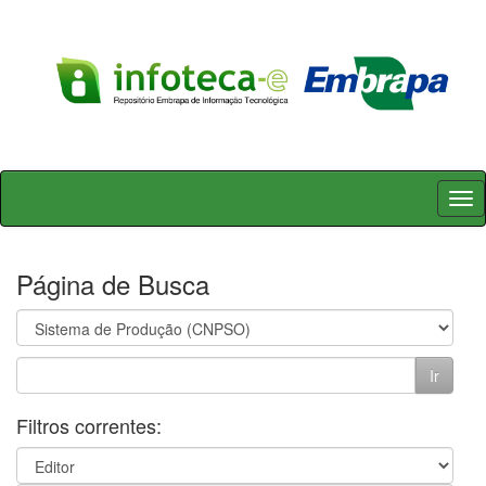
Skip
navigation
Página de Busca
Filtros correntes: