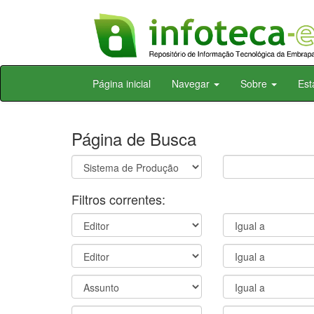
Skip
Página inicial
Navegar
Sobre
Est
navigation
Página de Busca
Filtros correntes: