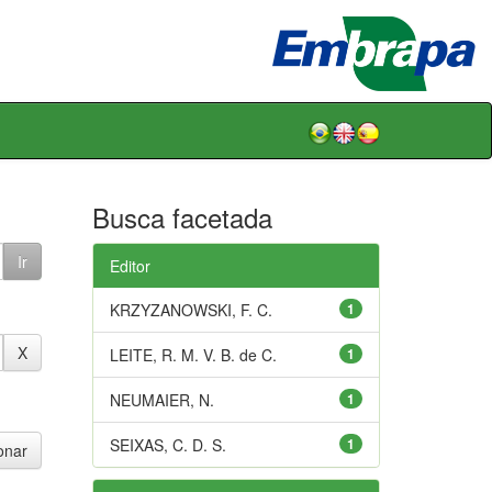
Busca facetada
Editor
KRZYZANOWSKI, F. C.
1
LEITE, R. M. V. B. de C.
1
NEUMAIER, N.
1
SEIXAS, C. D. S.
1