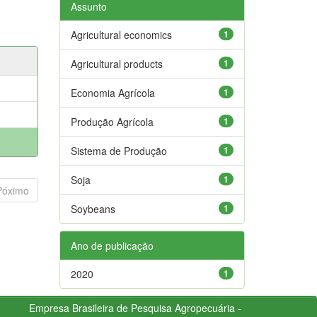
Assunto
Agricultural economics
1
Agricultural products
1
Economia Agrícola
1
Produção Agrícola
1
Sistema de Produção
1
Soja
1
Póximo
Soybeans
1
Ano de publicação
2020
1
Empresa Brasileira de Pesquisa Agropecuária -