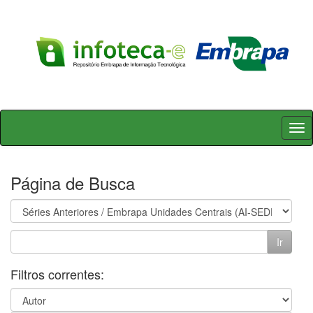
Skip
navigation
Página de Busca
Filtros correntes: