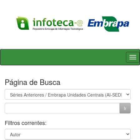
Skip
navigation
Página de Busca
Filtros correntes: