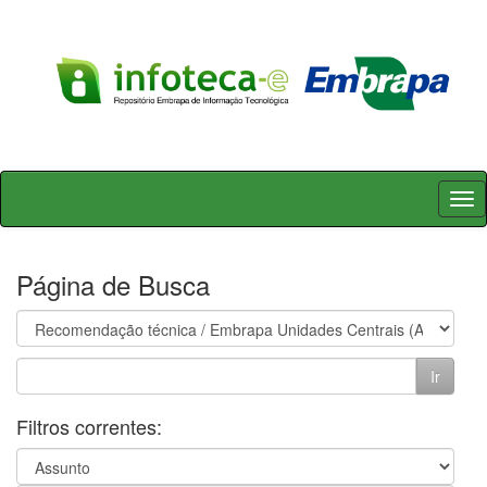
Skip
navigation
Página de Busca
Filtros correntes: