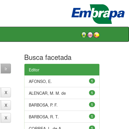
Busca facetada
Editor
AFONSO, E.
1
ALENCAR, M. M. de
1
BARBOSA, P. F.
1
BARBOSA, R. T.
1
CORREA, L. de A.
1