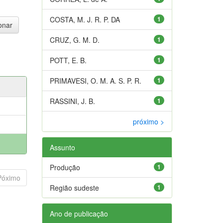
COSTA, M. J. R. P. DA
1
CRUZ, G. M. D.
1
POTT, E. B.
1
PRIMAVESI, O. M. A. S. P. R.
1
RASSINI, J. B.
1
próximo >
Assunto
Produção
1
Póximo
Região sudeste
1
Ano de publicação