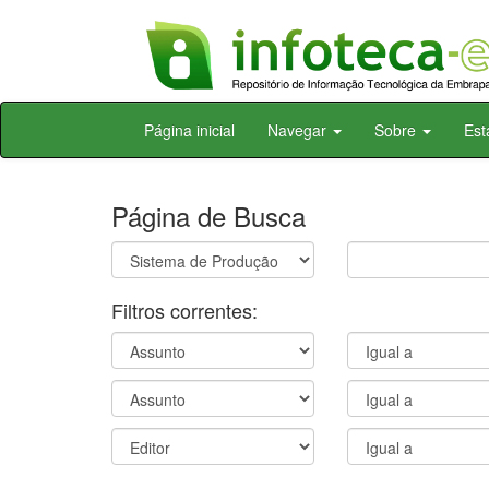
Skip
Página inicial
Navegar
Sobre
Est
navigation
Página de Busca
Filtros correntes: