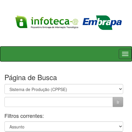
Skip
navigation
Página de Busca
Filtros correntes: