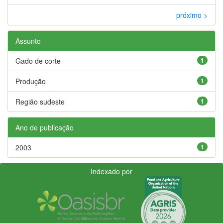
próximo >
Assunto
Gado de corte
1
Produção
1
Região sudeste
1
Ano de publicação
2003
1
Indexado por