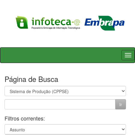
Skip
navigation
Página de Busca
Filtros correntes: