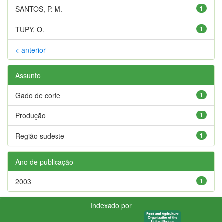
SANTOS, P. M.
1
TUPY, O.
1
< anterior
Assunto
Gado de corte
1
Produção
1
Região sudeste
1
Ano de publicação
2003
1
Indexado por