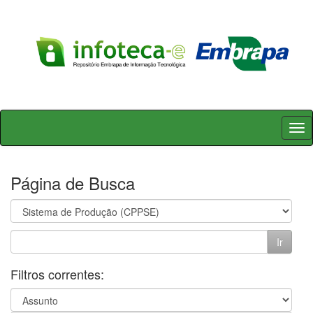
Skip
navigation
Página de Busca
Filtros correntes: