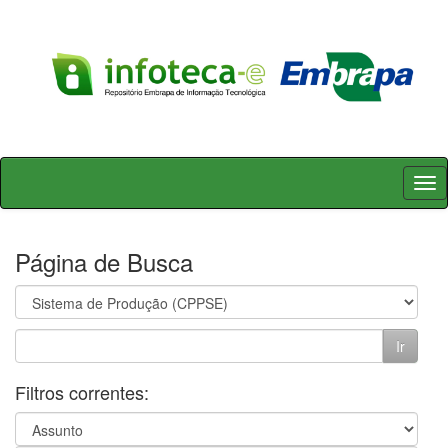
Skip
navigation
Página de Busca
Filtros correntes: