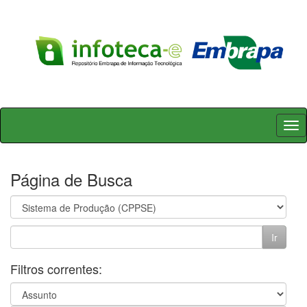
Skip
navigation
Página de Busca
Filtros correntes: