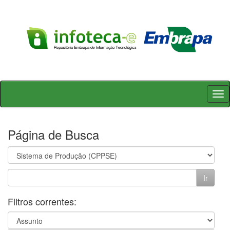
Skip
navigation
Página de Busca
Filtros correntes: