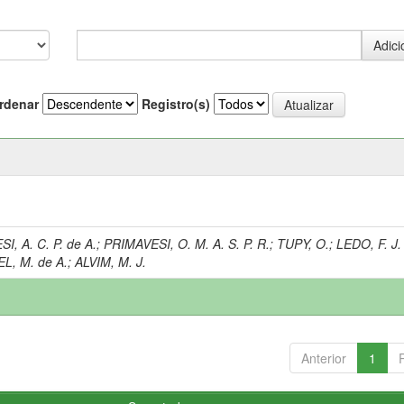
rdenar
Registro(s)
I, A. C. P. de A.
;
PRIMAVESI, O. M. A. S. P. R.
;
TUPY, O.
;
LEDO, F. J.
L, M. de A.
;
ALVIM, M. J.
Anterior
1