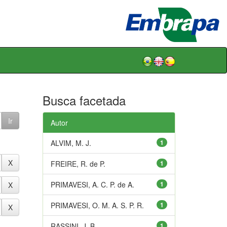
Busca facetada
Autor
ALVIM, M. J.
1
FREIRE, R. de P.
1
PRIMAVESI, A. C. P. de A.
1
PRIMAVESI, O. M. A. S. P. R.
1
RASSINI, J. B.
1