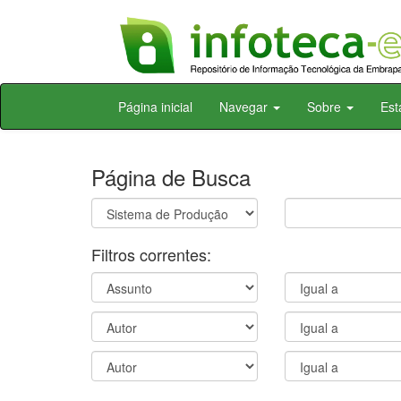
Skip
Página inicial
Navegar
Sobre
Est
navigation
Página de Busca
Filtros correntes: