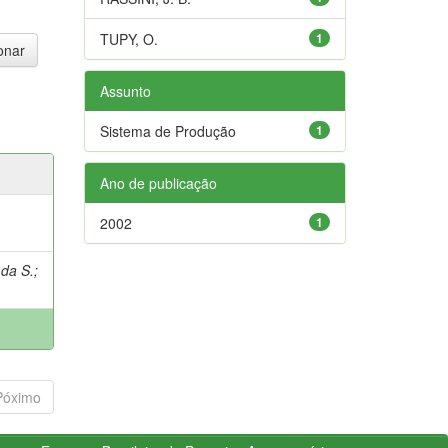
TUPY, O.
1
Assunto
Sistema de Produção
1
Ano de publicação
2002
1
 da S.
;
Póximo