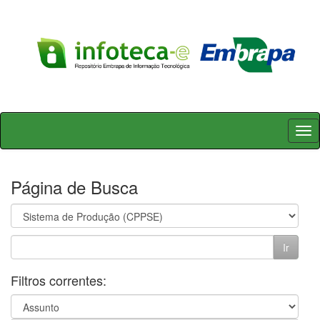
Skip
navigation
Página de Busca
Filtros correntes: