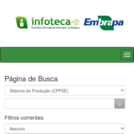
Skip
navigation
Página de Busca
Filtros correntes: