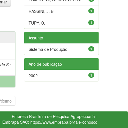
RASSINI, J. B.
1
TUPY, O.
1
Assunto
Sistema de Produção
1
Ano de publicação
 da S.
;
2002
1
Póximo
Empresa Brasileira de Pesquisa Agropecuária -
Embrapa
SAC:
https://www.embrapa.br/fale-conosco