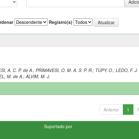
rdenar
Registro(s)
I, A. C. P. de A.
;
PRIMAVESI, O. M. A. S. P. R.
;
TUPY, O.
;
LEDO, F. J.
L, M. de A.
;
ALVIM, M. J.
Anterior
1
Suportado por