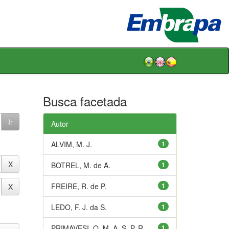
Busca facetada
Autor
ALVIM, M. J.
1
BOTREL, M. de A.
1
FREIRE, R. de P.
1
LEDO, F. J. da S.
1
PRIMAVESI, O. M. A. S. P. R.
1