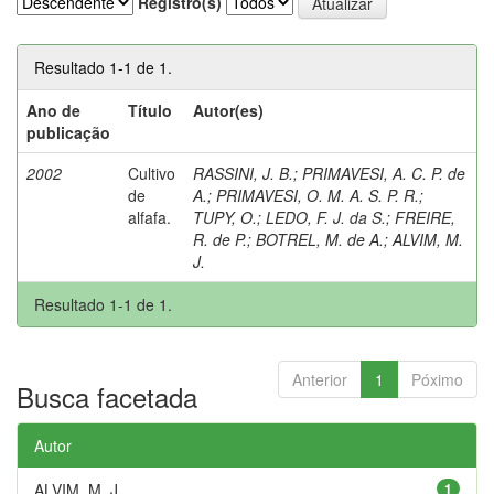
Registro(s)
Resultado 1-1 de 1.
Ano de
Título
Autor(es)
publicação
2002
Cultivo
RASSINI, J. B.
;
PRIMAVESI, A. C. P. de
de
A.
;
PRIMAVESI, O. M. A. S. P. R.
;
alfafa.
TUPY, O.
;
LEDO, F. J. da S.
;
FREIRE,
R. de P.
;
BOTREL, M. de A.
;
ALVIM, M.
J.
Resultado 1-1 de 1.
Anterior
1
Póximo
Busca facetada
Autor
ALVIM, M. J.
1