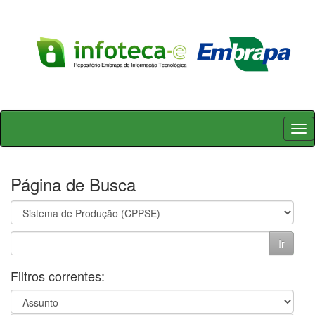
Skip
navigation
Página de Busca
Filtros correntes: