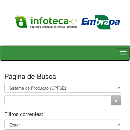
Skip
navigation
Página de Busca
Filtros correntes: