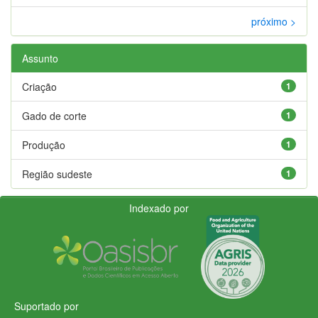
próximo >
Assunto
Criação
1
Gado de corte
1
Produção
1
Região sudeste
1
Indexado por
Suportado por