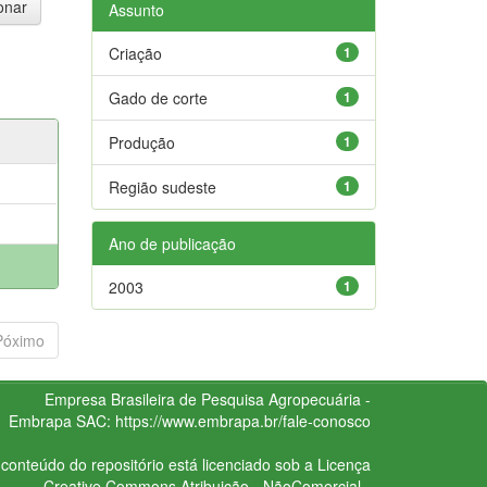
Assunto
Criação
1
Gado de corte
1
Produção
1
Região sudeste
1
Ano de publicação
2003
1
Póximo
Empresa Brasileira de Pesquisa Agropecuária -
Embrapa
SAC:
https://www.embrapa.br/fale-conosco
conteúdo do repositório está licenciado sob a Licença
Creative Commons
Atribuição - NãoComercial -