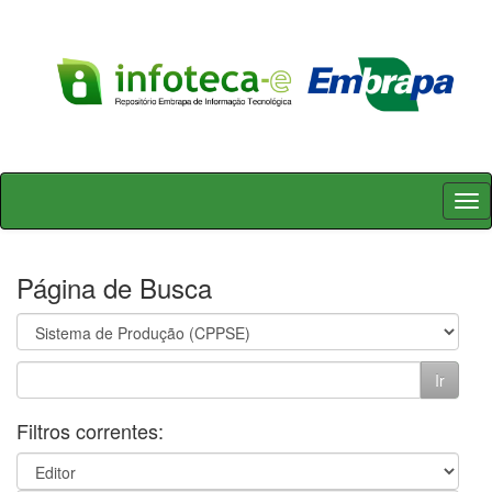
Skip
navigation
Página de Busca
Filtros correntes: