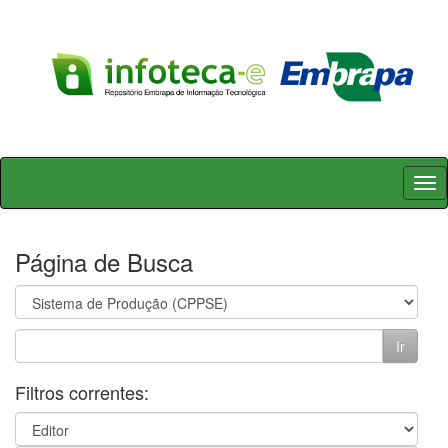
Skip
navigation
Página de Busca
Filtros correntes: