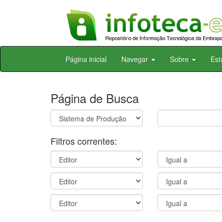
Skip
Página inicial
Navegar
Sobre
Est
navigation
Página de Busca
Filtros correntes: