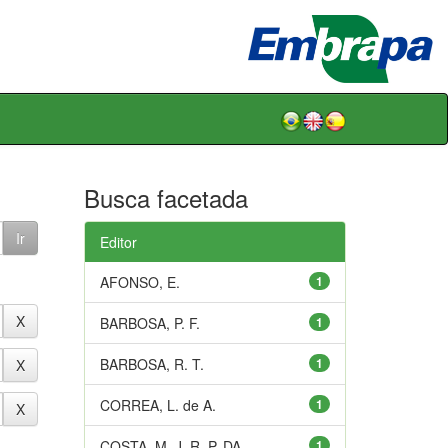
Busca facetada
Editor
AFONSO, E.
1
BARBOSA, P. F.
1
BARBOSA, R. T.
1
CORREA, L. de A.
1
COSTA, M. J. R. P. DA
1