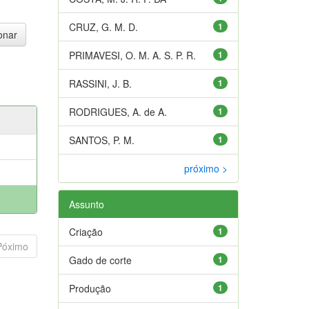
CRUZ, G. M. D.
1
PRIMAVESI, O. M. A. S. P. R.
1
RASSINI, J. B.
1
RODRIGUES, A. de A.
1
SANTOS, P. M.
1
próximo >
Assunto
Criação
1
Póximo
Gado de corte
1
Produção
1