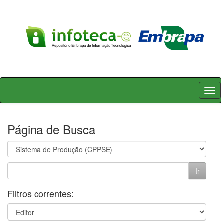
Skip
navigation
Página de Busca
Filtros correntes: