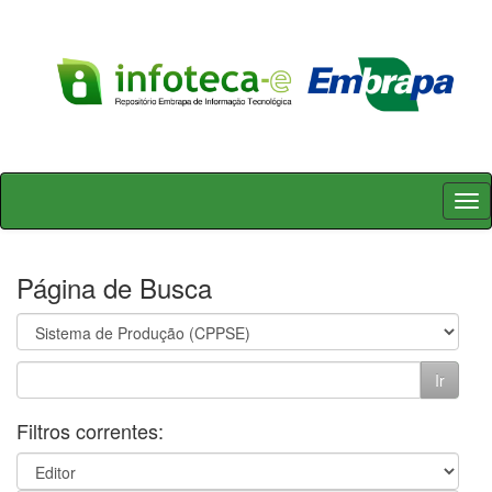
Skip
navigation
Página de Busca
Filtros correntes: