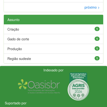
próximo >
Assunto
Criação
1
Gado de corte
1
Produção
1
Região sudeste
1
Indexado por
Suportado por