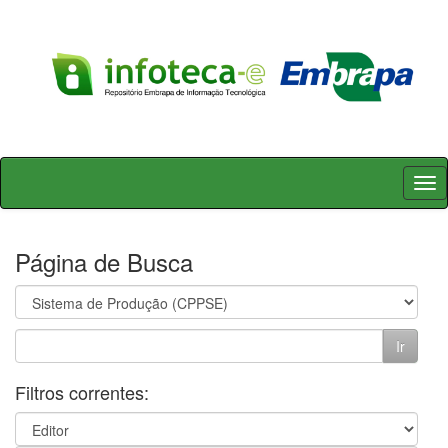
Skip
navigation
Página de Busca
Filtros correntes: