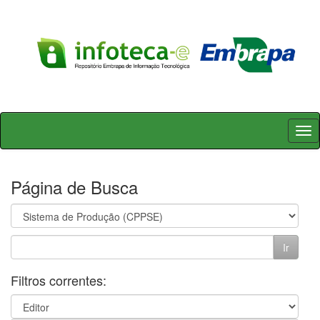
Skip
navigation
Página de Busca
Filtros correntes: