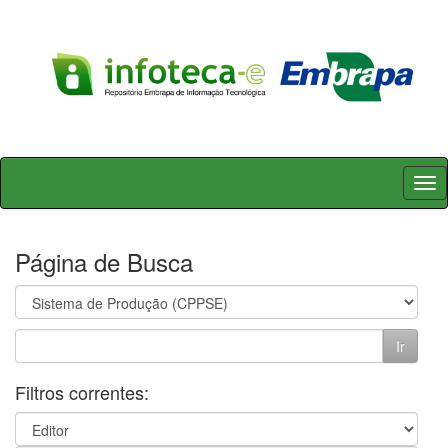
Skip
navigation
Página de Busca
Filtros correntes: