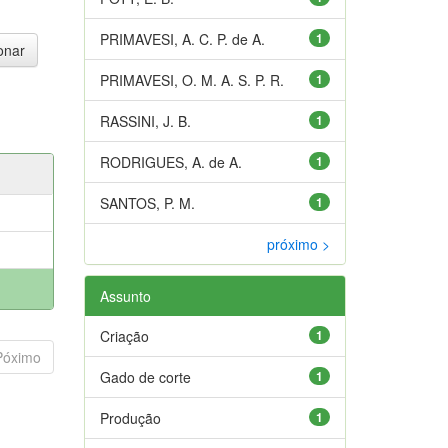
PRIMAVESI, A. C. P. de A.
1
PRIMAVESI, O. M. A. S. P. R.
1
RASSINI, J. B.
1
RODRIGUES, A. de A.
1
SANTOS, P. M.
1
próximo >
Assunto
Criação
1
Póximo
Gado de corte
1
Produção
1