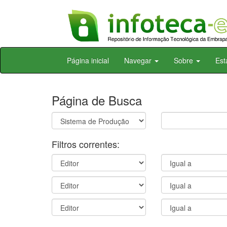
Skip
Página inicial
Navegar
Sobre
Est
navigation
Página de Busca
Filtros correntes: