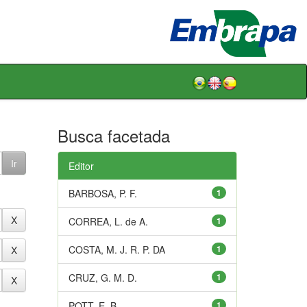
Busca facetada
Editor
BARBOSA, P. F.
1
CORREA, L. de A.
1
COSTA, M. J. R. P. DA
1
CRUZ, G. M. D.
1
POTT, E. B.
1