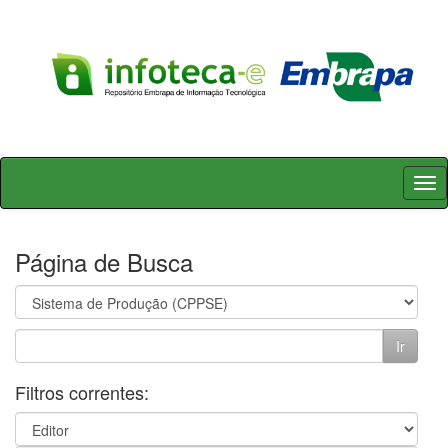
Skip
navigation
Página de Busca
Filtros correntes: