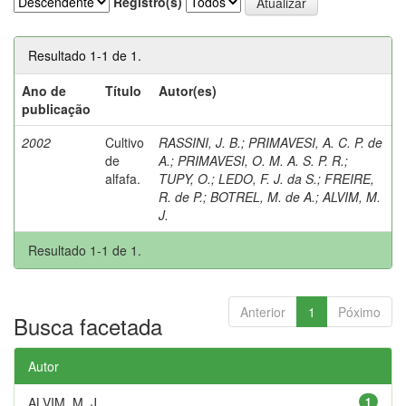
Registro(s)
Resultado 1-1 de 1.
Ano de
Título
Autor(es)
publicação
2002
Cultivo
RASSINI, J. B.
;
PRIMAVESI, A. C. P. de
de
A.
;
PRIMAVESI, O. M. A. S. P. R.
;
alfafa.
TUPY, O.
;
LEDO, F. J. da S.
;
FREIRE,
R. de P.
;
BOTREL, M. de A.
;
ALVIM, M.
J.
Resultado 1-1 de 1.
Anterior
1
Póximo
Busca facetada
Autor
ALVIM, M. J.
1