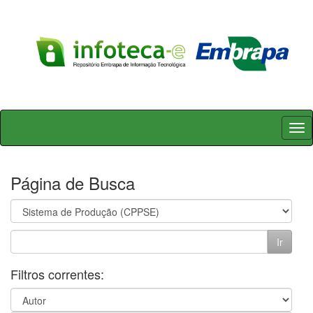
Skip
navigation
Página de Busca
Filtros correntes: