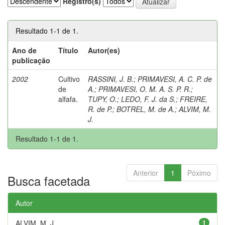
Registro(s)
Resultado 1-1 de 1.
Ano de
Título
Autor(es)
publicação
2002
Cultivo
RASSINI, J. B.
;
PRIMAVESI, A. C. P. de
de
A.
;
PRIMAVESI, O. M. A. S. P. R.
;
alfafa.
TUPY, O.
;
LEDO, F. J. da S.
;
FREIRE,
R. de P.
;
BOTREL, M. de A.
;
ALVIM, M.
J.
Resultado 1-1 de 1.
Anterior
1
Póximo
Busca facetada
Autor
ALVIM, M. J.
1