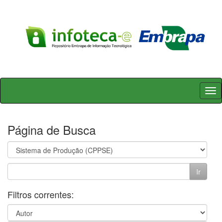
Skip
navigation
Página de Busca
Filtros correntes: