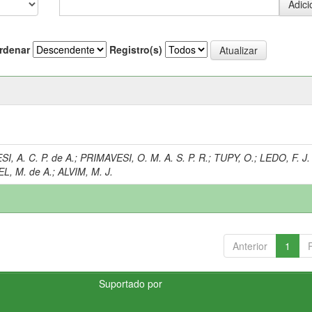
rdenar
Registro(s)
I, A. C. P. de A.
;
PRIMAVESI, O. M. A. S. P. R.
;
TUPY, O.
;
LEDO, F. J.
L, M. de A.
;
ALVIM, M. J.
Anterior
1
Suportado por