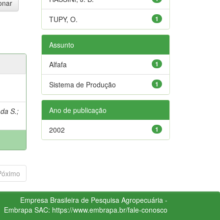
TUPY, O.
1
Assunto
Alfafa
1
Sistema de Produção
1
Ano de publicação
 da S.
;
2002
1
Póximo
Empresa Brasileira de Pesquisa Agropecuária -
Embrapa
SAC:
https://www.embrapa.br/fale-conosco