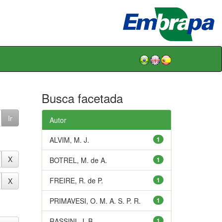
Busca facetada
Autor
ALVIM, M. J.
1
BOTREL, M. de A.
1
FREIRE, R. de P.
1
PRIMAVESI, O. M. A. S. P. R.
1
RASSINI, J. B.
1