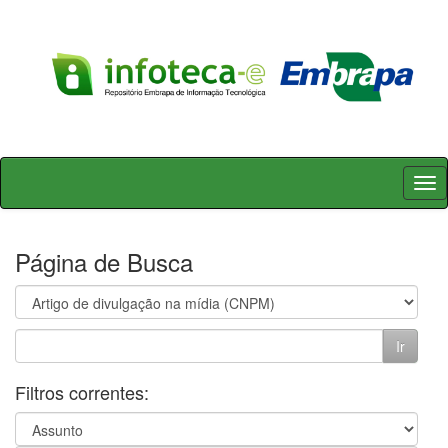
Skip
navigation
Página de Busca
Filtros correntes: