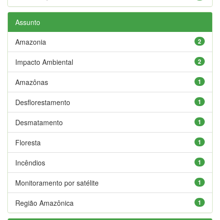
Assunto
Amazonia
2
Impacto Ambiental
2
Amazônas
1
Desflorestamento
1
Desmatamento
1
Floresta
1
Incêndios
1
Monitoramento por satélite
1
Região Amazônica
1