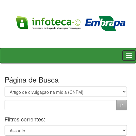
Skip
navigation
Página de Busca
Filtros correntes: