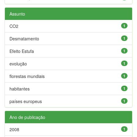
Assunto
CO2
1
Desmatamento
1
Efeito Estufa
1
evolução
1
florestas mundiais
1
habitantes
1
países europeus
1
Ano de publicação
2008
1