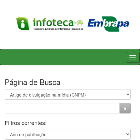
Skip
navigation
Página de Busca
Filtros correntes: