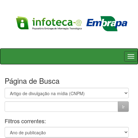
Skip
navigation
Página de Busca
Filtros correntes: