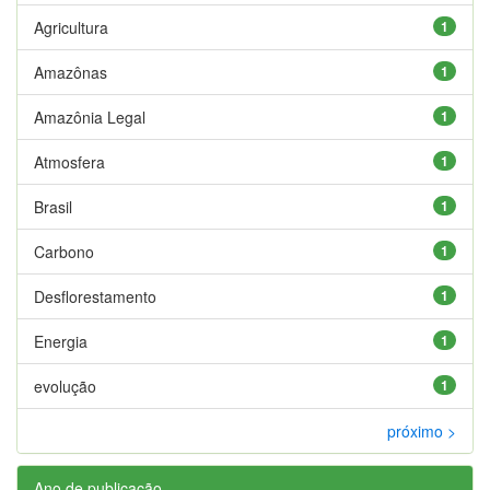
Agricultura
1
Amazônas
1
Amazônia Legal
1
Atmosfera
1
Brasil
1
Carbono
1
Desflorestamento
1
Energia
1
evolução
1
próximo >
Ano de publicação