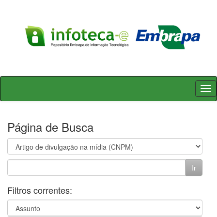
Skip
navigation
Página de Busca
Filtros correntes: