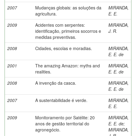
2007
Mudanças globais: as soluções da
MIRANDA,
agricultura.
E. E.
2009
Acidentes com serpentes:
MIRANDA,
identificação, primeiros socorros e
J. R.
medidas preventivas.
2008
Cidades, escolas e moradias.
MIRANDA,
E. E. de
2001
The amazing Amazon: myths and
MIRANDA,
realities.
E. E. de
2008
A invenção da casca.
MIRANDA,
E. E. de
2007
A sustentabilidade é verde.
MIRANDA,
E. E.
2009
Monitoramento por Satélite: 20
MIRANDA,
anos de gestão territorial do
E. E. de
;
agronegócio.
MIRANDA,
J. R.