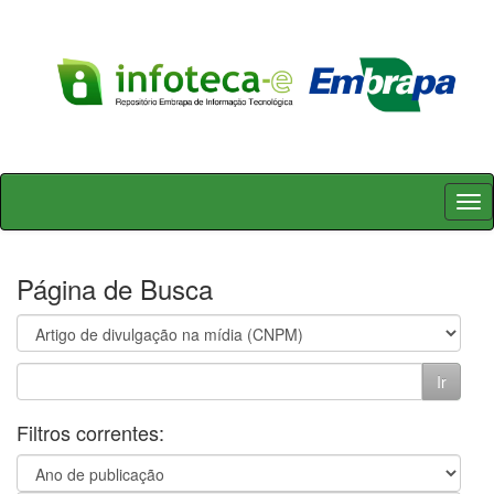
Skip
navigation
Página de Busca
Filtros correntes: