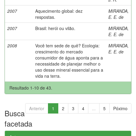
2007
Aquecimento global: dez
MIRANDA,
respostas.
E. E. de
2007
Brasil: herói ou vilão.
MIRANDA,
E. E. de
2008
Você tem sede de quê? Ecologia:
MIRANDA,
crescimento do mercado
E. E. de
consumidor de água aponta para a
necessidade de planejar melhor o
uso desse mineral essencial para a
vida na terra.
Resultado 1-10 de 43.
Anterior
1
2
3
4
...
5
Póximo
Busca
facetada