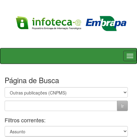
Skip
navigation
Página de Busca
Filtros correntes: