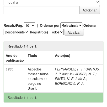
Result./Pág.
|
Ordenar por
Ordenar
Registro(s)
Resultado 1-1 de 1.
Ano de
Título
Autor(es)
publicação
1980
Aspectos
FERNANDES, F. T.
;
SANTOS,
fitossanitários
J. P. dos
;
MILAGRES, N. T.
;
da cultura de
PINTO, N. F. J. de A.
;
sorgo no
BORGONOVI, R. A.
Brasil.
Resultado 1-1 de 1.