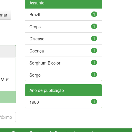
Assunto
Brazil
1
Crops
1
Disease
1
Doença
1
Sorghum Bicolor
1
Sorgo
1
N. F.
Ano de publicação
1980
1
Póximo