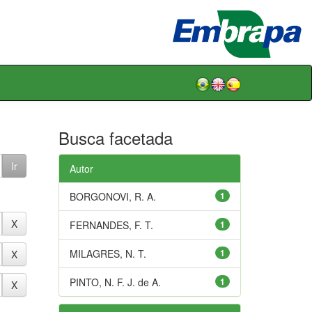
Busca facetada
Autor
BORGONOVI, R. A.
1
FERNANDES, F. T.
1
MILAGRES, N. T.
1
PINTO, N. F. J. de A.
1