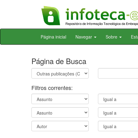
Skip
Página inicial
Navegar
Sobre
Est
navigation
Página de Busca
Filtros correntes: