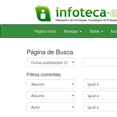
Skip
Página inicial
Navegar
Sobre
Est
navigation
Página de Busca
Filtros correntes: