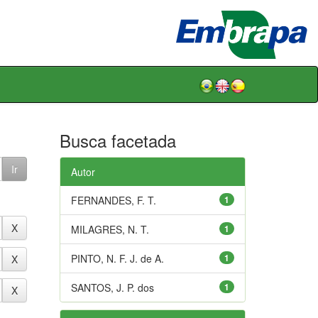
Busca facetada
Autor
FERNANDES, F. T.
1
MILAGRES, N. T.
1
PINTO, N. F. J. de A.
1
SANTOS, J. P. dos
1