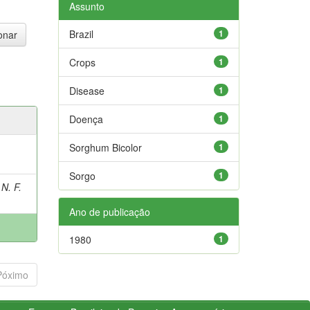
Assunto
Brazil
1
Crops
1
Disease
1
Doença
1
Sorghum Bicolor
1
Sorgo
1
N. F.
Ano de publicação
1980
1
Póximo