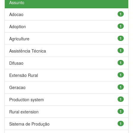
Assunto
Adocao
1
Adoption
1
Agriculture
1
Assistência Técnica
1
Difusao
1
Extensão Rural
1
Geracao
1
Production system
1
Rural extension
1
Sistema de Produção
1