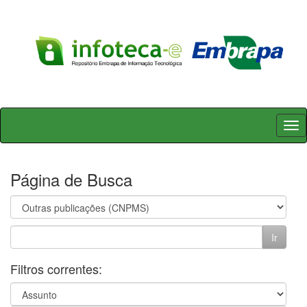
Skip
navigation
Página de Busca
Filtros correntes: