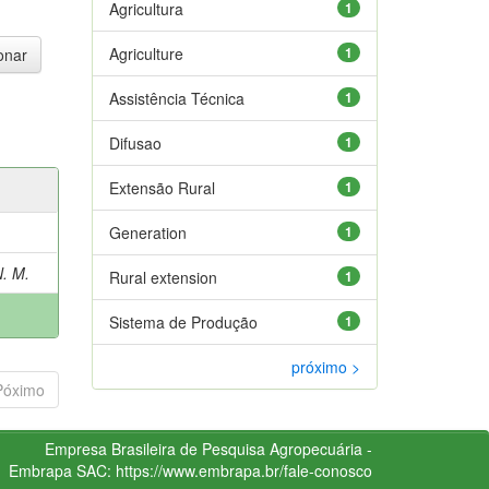
Agricultura
1
Agriculture
1
Assistência Técnica
1
Difusao
1
Extensão Rural
1
Generation
1
. M.
Rural extension
1
Sistema de Produção
1
próximo >
Póximo
Empresa Brasileira de Pesquisa Agropecuária -
Embrapa
SAC:
https://www.embrapa.br/fale-conosco