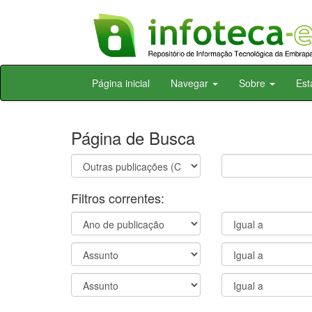
Skip
Página inicial
Navegar
Sobre
Est
navigation
Página de Busca
Filtros correntes: