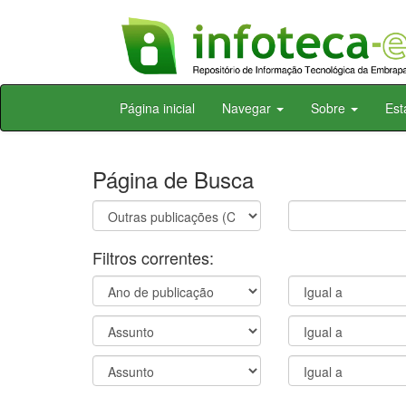
Skip
Página inicial
Navegar
Sobre
Est
navigation
Página de Busca
Filtros correntes: