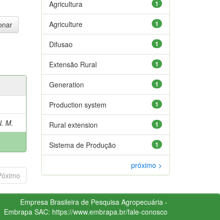
Agricultura
1
Agriculture
1
Difusao
1
Extensão Rural
1
Generation
1
Production system
1
. M.
Rural extension
1
Sistema de Produção
1
próximo >
Póximo
Empresa Brasileira de Pesquisa Agropecuária -
Embrapa
SAC:
https://www.embrapa.br/fale-conosco