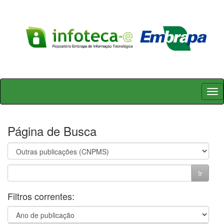
Skip
navigation
Página de Busca
Filtros correntes: