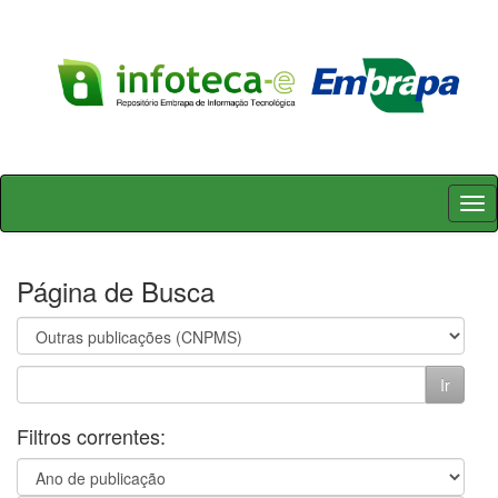
Skip
navigation
Página de Busca
Filtros correntes: